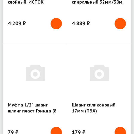
слойный, ИСТОК
спиральный 32мм/30м,
10 атм (желтый)
4 209 ₽
4 889 ₽
Муфта 1/2" шланг-
Шланг силиконовый
шланг пласт Гринда (8-
17мм (ПВХ)
426342)
79 ₽
179 ₽