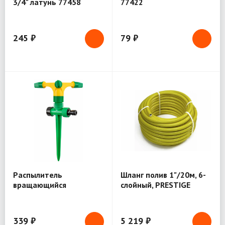
3/4" латунь 77458
77422
245 ₽
79 ₽
Распылитель
Шланг полив 1"/20м, 6-
вращающийся
слойный, PRESTIGE
пластиковы, на пике
77350
339 ₽
5 219 ₽