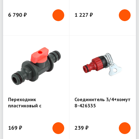
6 790 ₽
1 227 ₽
Переходник
Соединитель 3/4+хомут
пластиковый с
8-426335
запорным клапаном
(быстросъемное
соединение) 76426
169 ₽
239 ₽