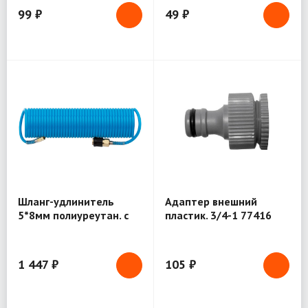
99 ₽
49 ₽
Шланг-удлинитель
Адаптер внешний
5*8мм полиуреутан. с
пластик. 3/4-1 77416
быстр. коннект. (81173)
1 447 ₽
105 ₽