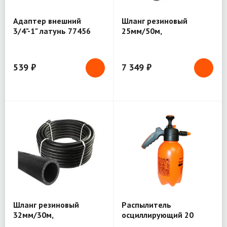
Адаптер внешний
Шланг резиновый
3/4"-1" латунь 77456
25мм/50м,
армированный
539 ₽
7 349 ₽
Шланг резиновый
Распылитель
32мм/30м,
осциллирующий 20
армированный
отверстий 7362