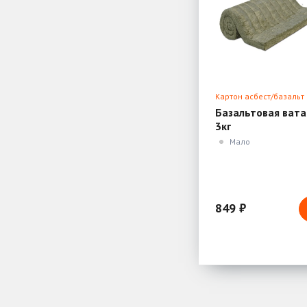
Картон асбест/базальт
Базальтовая вата
3кг
Мало
849 ₽