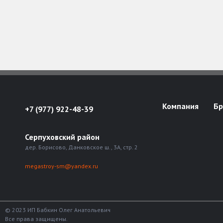
Компания
Б
+7 (977) 922-48-39
Серпуховский район
дер. Борисово, Данковское ш., 3А, стр. 2
megastroy-sm@yandex.ru
© 2023 ИП Бабкин Олег Анатольевич
Все права защищены.