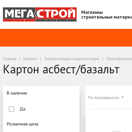
Магазины
строительных матери
Главная
Каталог
Теплоизоляция и шумоизоляция
Теплозвукоиз
Картон асбест/базальт
Подбор параметров
В наличии
По популярности
Да
Картон асб
Розничная цена