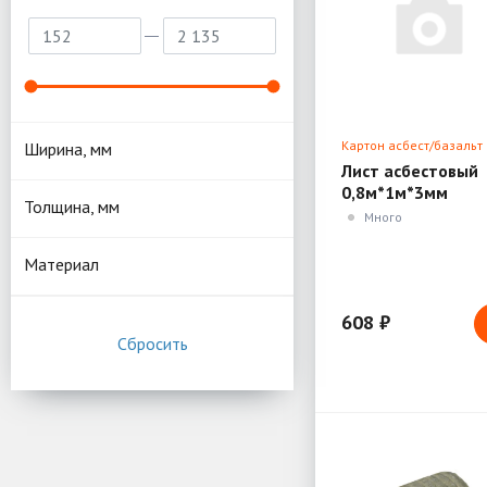
Картон асбест/базальт
Ширина, мм
Лист асбестовый
0,8м*1м*3мм
Толщина, мм
Много
Материал
608 ₽