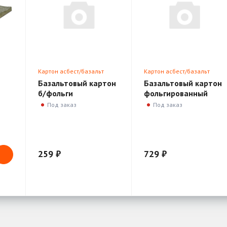
Картон асбест/базальт
Картон асбест/базальт
Базальтовый картон
Базальтовый картон
б/фольги
фольгированный
1250*600*6мм
Под заказ
Под заказ
259 ₽
729 ₽