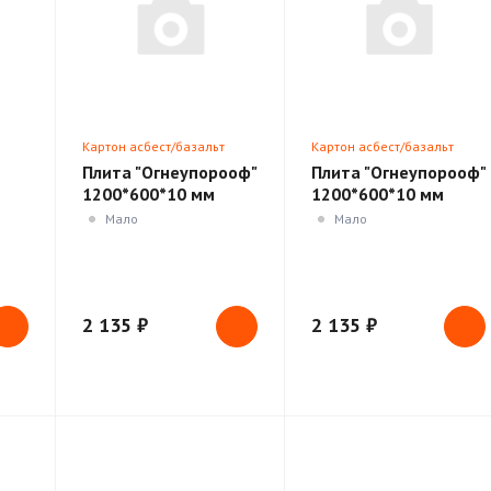
Картон асбест/базальт
Картон асбест/базальт
Плита "Огнеупорооф"
Плита "Огнеупорооф"
1200*600*10 мм
1200*600*10 мм
Декор Кирпич
Декор Кирпич Белый
Мало
Мало
Шоколад
2 135 ₽
2 135 ₽