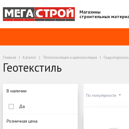
Магазины
строительных матери
Главная
Каталог
Теплоизоляция и шумоизоляция
Гидропароизо
Геотекстиль
Подбор параметров
В наличии
По популярности
Да
Геотекстил
Розничная цена