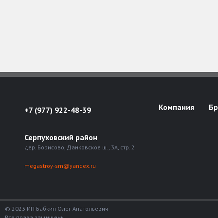
Компания
Б
+7 (977) 922-48-39
Серпуховский район
дер. Борисово, Данковское ш., 3А, стр. 2
megastroy-sm@yandex.ru
© 2023 ИП Бабкин Олег Анатольевич
Все права защищены.