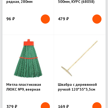
рядная, 280мм
500мм, КУРС (68038)
96 ₽
479 ₽
Метла пластиковая
Швабра с деревянной
ЛЮКС №9, веерная
ручкой 120*35*3,5см
260х380 мм
379 ₽
169 ₽