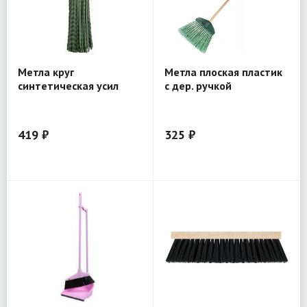
Метла круг
Метла плоская пластик
синтетическая усил
с дер. ручкой
120х260х1360
419 ₽
325 ₽