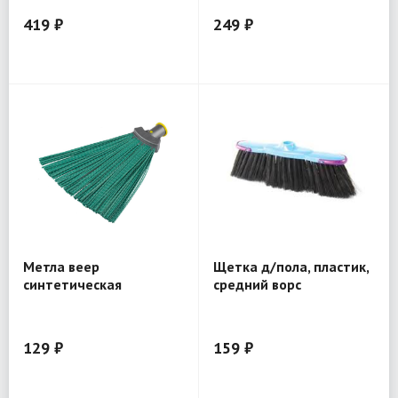
419 ₽
249 ₽
Метла веер
Щетка д/пола, пластик,
синтетическая
средний ворс
39220_z01
129 ₽
159 ₽