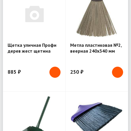
Щетка уличная Профи
Метла пластиковая №2,
дерев жест щетина
веерная 240х340 мм
метал тулейка под
углом 5-ти рядная
600х65мм 68058
885 ₽
250 ₽