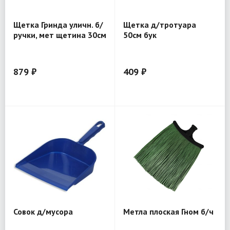
Щетка Гринда уличн. б/
Щетка д/тротуара
ручки, мет щетина 30см
50см бук
39196-30
879 ₽
409 ₽
Совок д/мусора
Метла плоская Гном б/ч