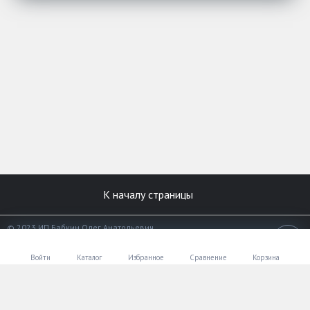
К началу страницы
© 2023 ИП Бабкин Олег Анатольевич
Все права защищены.
18+
Разработано в
«АЛЬФА Системс»
Войти
Каталог
Избранное
Сравнение
Корзина
Мобильный телефон