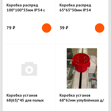
Коробка распред
Коробка распред
100*100*55мм IP54 с
65*65*50мм IP54
крышкой
крышка TDM РЭМ3 ОУ 4
вх. (120) SQ1401-0111
79 ₽
39 ₽
Коробка установ
Коробка установ
68(65)*45 для полых
68*62мм углублённая д/
стен IMT35150
твердых стен