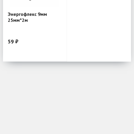
Энергофлекс 9мм
25мм*2м
59 ₽