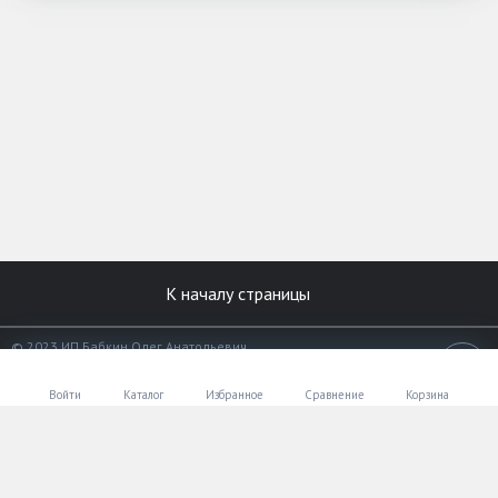
К началу страницы
© 2023 ИП Бабкин Олег Анатольевич
Все права защищены.
18+
Разработано в
«АЛЬФА Системс»
Войти
Каталог
Избранное
Сравнение
Корзина
Мобильный телефон