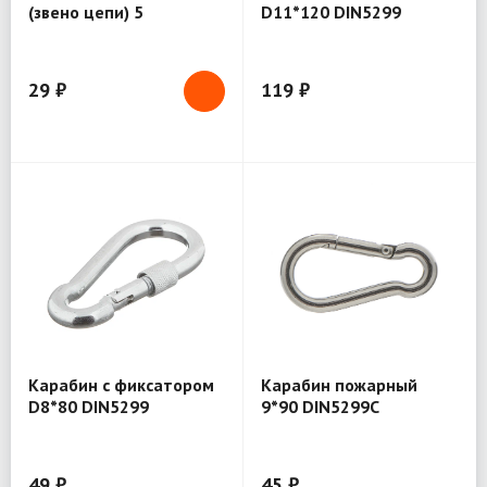
(звено цепи) 5
D11*120 DIN5299
29 ₽
119 ₽
Карабин с фиксатором
Карабин пожарный
D8*80 DIN5299
9*90 DIN5299С
49 ₽
45 ₽