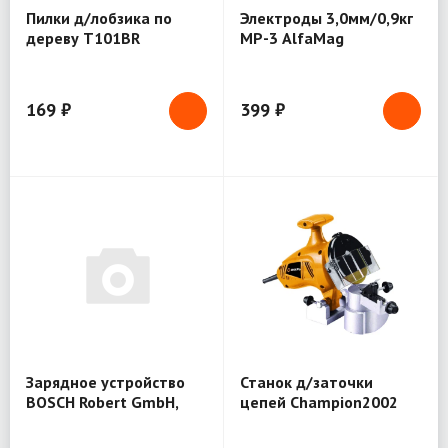
Пилки д/лобзика по
Электроды 3,0мм/0,9кг
дереву Т101ВR
МР-3 AlfaMag
100/75мм/2шт Bohrer
(37201019)
169 ₽
399 ₽
Зарядное устройство
Станок д/заточки
BOSCH Robert GmbH,
цепей Champion2002
12В
12V