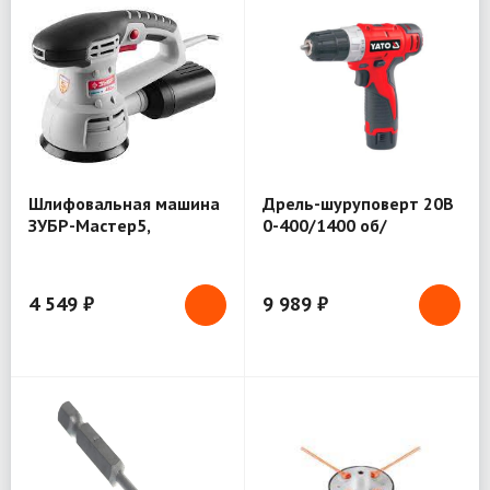
Шлифовальная машина
Дрель-шуруповерт 20В
ЗУБР-Мастер5,
0-400/1400 об/
орбитальная, 125мм,
мин;40Нм;2,0Ач; 1,25ч;
450Вт (ЗОШМ-450-125)
кейс FIT (79901)
4 549 ₽
9 989 ₽