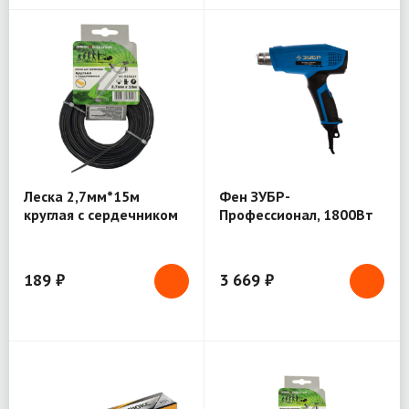
Леска 2,7мм*15м
Фен ЗУБР-
круглая с сердечником
Профессионал, 1800Вт
GR (ЛС-915027)
(ФТ-П1800)
189 ₽
3 669 ₽