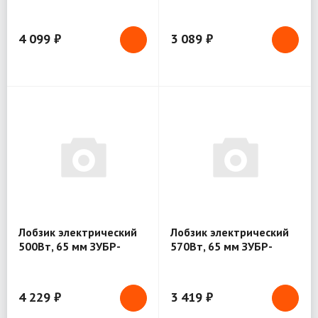
щеток, набор насадок
машины в чемоданчике
210шт, кейс 80598
278шт (36497)
4 099 ₽
3 089 ₽
Лобзик электрический
Лобзик электрический
500Вт, 65 мм ЗУБР-
570Вт, 65 мм ЗУБР-
Профессионал (ЛП-500)
Мастер (Л-570)
4 229 ₽
3 419 ₽