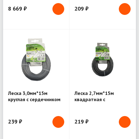
8 669 ₽
209 ₽
Леска 3,0мм*15м
Леска 2,7мм*15м
круглая с сердечником
квадратная с
GR (ЛС-915030)
сердечником GR
(ЛС-815027)
239 ₽
219 ₽