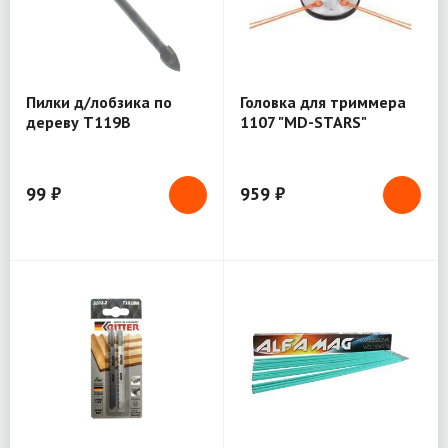
Пилки д/лобзика по
Головка для триммера
дереву Т119В
1107 "MD-STARS"
75/50мм/2шт, шаг 2мм
Bohrer (37101192)
99 ₽
959 ₽