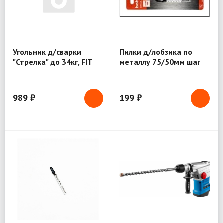
Угольник д/сварки
Пилки д/лобзика по
"Стрелка" до 34кг, FIT
металлу 75/50мм шаг
(81803)
0.8 Bohrer (37301186)
989 ₽
199 ₽