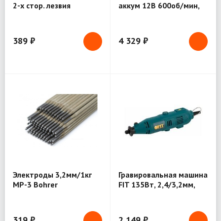
2-х стор. лезвия
аккум 12В 600об/мин,
230х25.4х3Т FIT (81971)
20Нм, 15Км, 1скTOTAL
389 ₽
4 329 ₽
Электроды 3,2мм/1кг
Гравировальная машина
МР-3 Bohrer
FIT 135Вт, 2,4/3,2мм,
набор насадок,.щеток.
80591
319 ₽
2 149 ₽