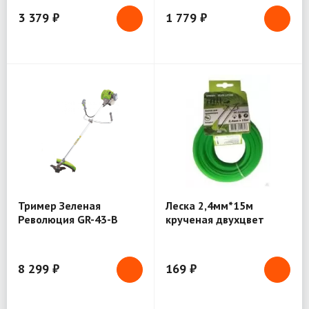
3 379 ₽
1 779 ₽
Тример Зеленая
Леска 2,4мм*15м
Революция GR-43-B
крученая двухцвет
1.3кВт/1,8л.с. 8кг
бесшумная GR
(ЛС-715324)
8 299 ₽
169 ₽