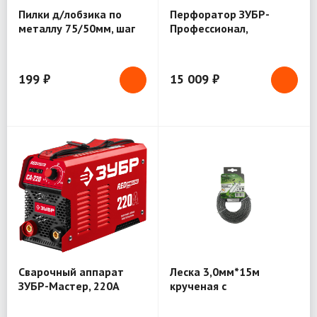
Пилки д/лобзика по
Перфоратор ЗУБР-
металлу 75/50мм, шаг
Профессионал,
1.2 Bohrer (37302181)
1250Вт,40мм,SDS-Max,
ABT, (ЗПМ-40-1250 ЭВК)
199 ₽
15 009 ₽
Сварочный аппарат
Леска 3,0мм*15м
ЗУБР-Мастер, 220А
крученая с
5.0мм (СА-220)
сердечником GR
(ЛС-715030)