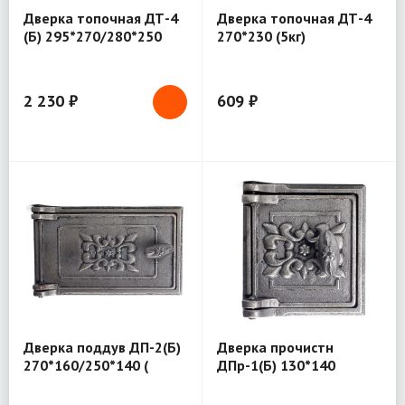
Дверка топочная ДТ-4
Дверка топочная ДТ-4
(Б) 295*270/280*250
270*230 (5кг)
(внен. р-р/под
закладку) 5,4 кг.
Балезино
2 230 ₽
609 ₽
Дверка поддув ДП-2(Б)
Дверка прочистн
270*160/250*140 (
ДПр-1(Б) 130*140
внеш.р-р/под закладку)
3.2 кг Балезино