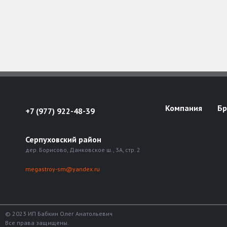
Компания
Б
+7 (977) 922-48-39
Серпуховский район
дер. Борисово, Данковское ш., 3А, стр. 2
megastroy-sm@yandex.ru
© 2023 ИП Бабкин Олег Анатольевич
Все права защищены.