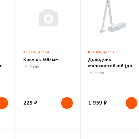
Крючки, дверн.
Крючки, дверн.
ики
ограничители, доводчики
ограничители, доводчики
Крючок 300 мм
Доводчик
т
морозостойкий (до
Мало
/
50кг) в ассортименте
Мало
229 ₽
1 939 ₽