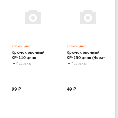
Крючки, дверн.
Крючки, дверн.
ограничители, доводчики
ограничители, доводчики
Крючок оконный
Крючок оконный
КР-110 цинк
КР-250 цинк (Нора-
(Метизы)
М)
Под заказ
Под заказ
99 ₽
49 ₽