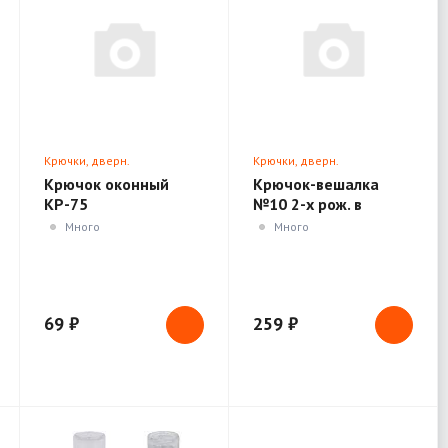
Крючки, дверн.
Крючки, дверн.
ограничители, доводчики
ограничители, доводчики
Крючок оконный
Крючок-вешалка
КР-75
№10 2-х рож. в
асортименте
Много
Много
69 ₽
259 ₽