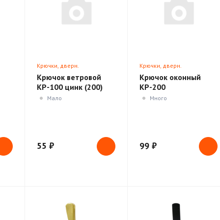
Крючки, дверн.
Крючки, дверн.
ики
ограничители, доводчики
ограничители, доводчики
Крючок ветровой
Крючок оконный
КР-100 цинк (200)
КР-200
(16460)
Мало
Много
55 ₽
99 ₽