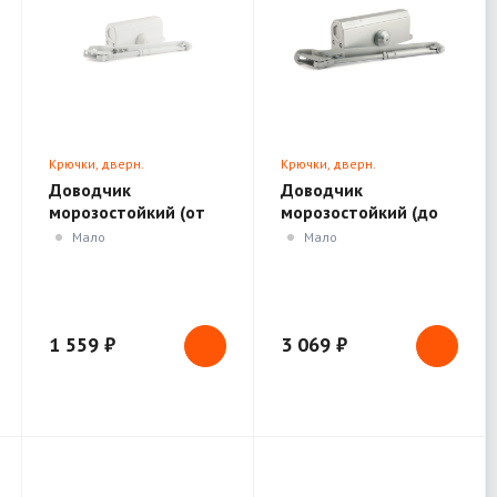
Крючки, дверн.
Крючки, дверн.
ограничители, доводчики
ограничители, доводчики
Доводчик
Доводчик
морозостойкий (от
морозостойкий (до
50 до 110кг) белый
120кг) Нора-М №4S
Мало
Мало
1 559 ₽
3 069 ₽