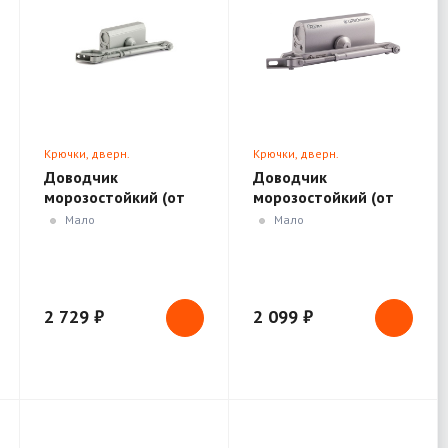
Крючки, дверн.
Крючки, дверн.
ограничители, доводчики
ограничители, доводчики
Доводчик
Доводчик
морозостойкий (от
морозостойкий (от
120 до 160кг) серый/
50 до 90кг) серебро/
Мало
Мало
графит
корич./графит
2 729 ₽
2 099 ₽