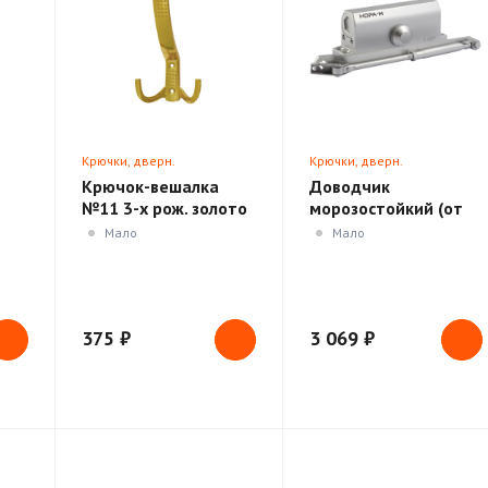
Крючки, дверн.
Крючки, дверн.
ики
ограничители, доводчики
ограничители, доводчики
Крючок-вешалка
Доводчик
№11 3-х рож. золото
морозостойкий (от
(Нора-М)
120 до 170кг)
Мало
Мало
серебро/белый
Нора-М 450
375 ₽
3 069 ₽