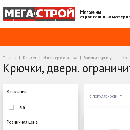
Магазины
строительных матери
Главная
Каталог
Интерьер и отделка
Замки и фурнитура
Крюч
Крючки, дверн. ограничи
Подбор параметров
В наличии
По популярности
Да
Крючки, дв
Розничная цена