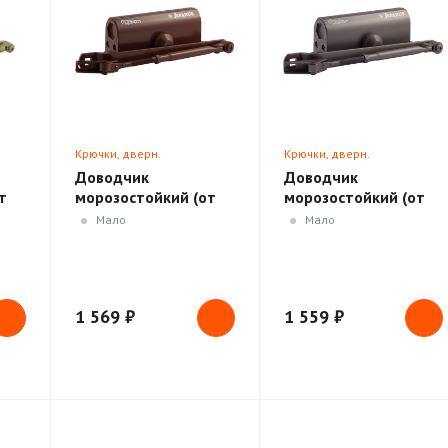
Крючки, дверн.
Крючки, дверн.
ики
ограничители, доводчики
ограничители, доводчики
Доводчик
Доводчик
т
морозостойкий (от
морозостойкий (от
о/
50 до 110кг)
50 до 110кг) графит
Мало
Мало
ра-
коричневый
1 569 ₽
1 559 ₽