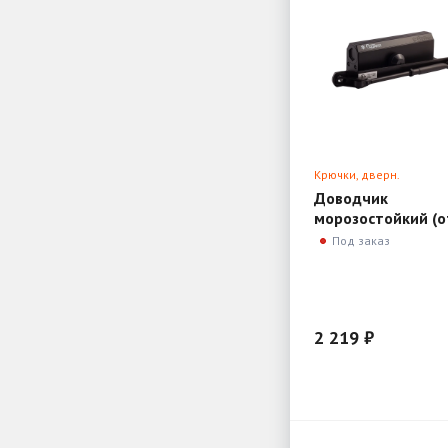
Крючки, дверн.
ограничители, доводч
Доводчик
морозостойкий (о
80 до 120кг) Нор
Под заказ
540
2 219 ₽