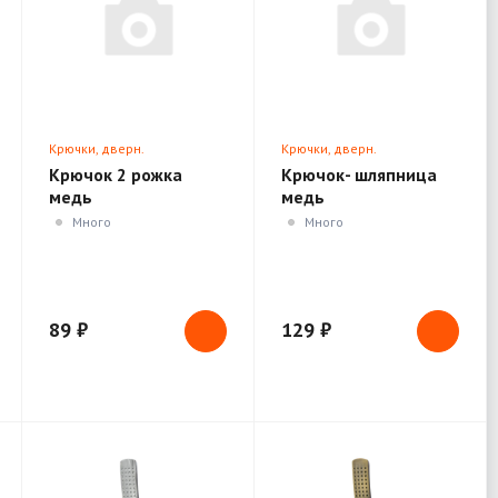
Крючки, дверн.
Крючки, дверн.
ограничители, доводчики
ограничители, доводчики
Крючок 2 рожка
Крючок- шляпница
медь
медь
Много
Много
89 ₽
129 ₽