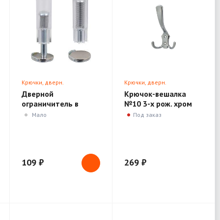
Крючки, дверн.
Крючки, дверн.
ограничители, доводчики
ограничители, доводчики
Дверной
Крючок-вешалка
ограничитель в
№10 3-х рож. хром
ассортименте
(Нора-М)
Мало
Под заказ
109 ₽
269 ₽