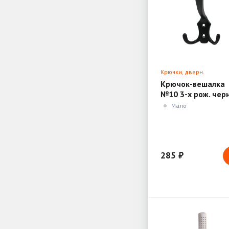
Крючки, дверн.
ограничители, доводч
Крючок-вешалка
№10 3-х рож. чер
(Нора-М)
Мало
285 ₽