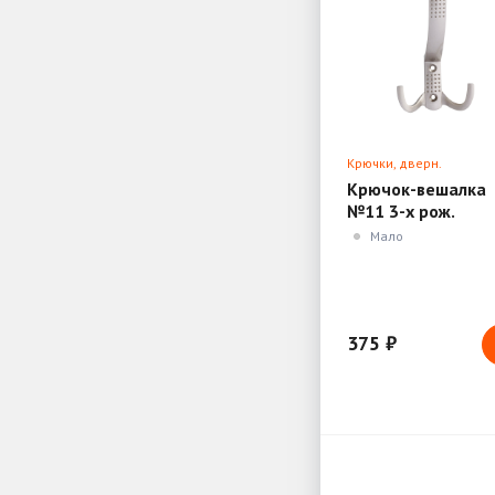
Крючки, дверн.
ограничители, доводч
Крючок-вешалка
№11 3-х рож.
матовый никель
Мало
(Нора-М)
375 ₽