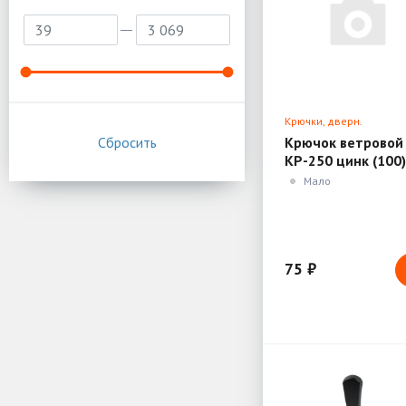
Крючки, дверн.
ограничители, доводч
Крючок ветровой
КР-250 цинк (100)
(16463)
Мало
75 ₽