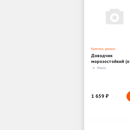
Крючки, дверн.
ограничители, доводч
Доводчик
морозостойкий (о
15 до 50кг) белый
Мало
коричневый
1 659 ₽