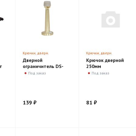
Крючки, дверн.
Крючки, дверн.
ики
ограничители, доводчики
ограничители, доводчики
Дверной
Крючок дверной
т
ограничитель DS-
250мм
а-М
0015-GM золото
Под заказ
Под заказ
139 ₽
81 ₽