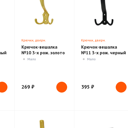
Крючки, дверн.
Крючки, дверн.
ики
ограничители, доводчики
ограничители, доводчики
Крючок-вешалка
Крючок-вешалка
ный
№10 3-х рож. золото
№11 3-х рож. черный
(Нора-М)
(Нора-М)
Мало
Мало
269 ₽
395 ₽