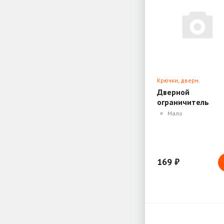
Крючки, дверн.
ограничители, доводч
Дверной
ограничитель
настен. в
Мало
ассортименте
169 ₽