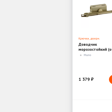
Крючки, дверн.
ограничители, доводч
Доводчик
морозостойкий (о
15 до 60кг) золот
Мало
графит/серый Но
М 410
1 379 ₽