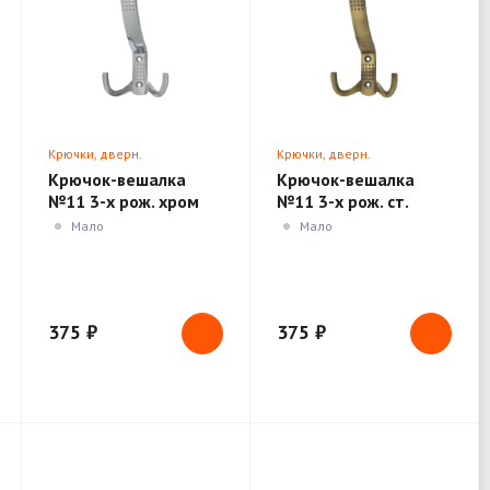
Крючки, дверн.
Крючки, дверн.
ограничители, доводчики
ограничители, доводчики
Крючок-вешалка
Крючок-вешалка
№11 3-х рож. хром
№11 3-х рож. ст.
(Нора-М)
бронза (Нора-М)
Мало
Мало
375 ₽
375 ₽