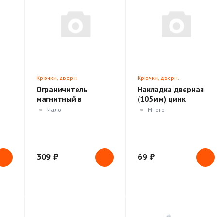
Крючки, дверн.
Крючки, дверн.
ики
ограничители, доводчики
ограничители, доводчики
Ограничитель
Накладка дверная
магнитный в
(105мм) цинк
ассортименте
Мало
Много
309 ₽
69 ₽